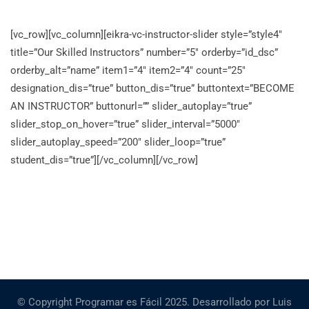
[vc_row][vc_column][eikra-vc-instructor-slider style=”style4″
title=”Our Skilled Instructors” number=”5″ orderby=”id_dsc”
orderby_alt=”name” item1=”4″ item2=”4″ count=”25″
designation_dis=”true” button_dis=”true” buttontext=”BECOME
AN INSTRUCTOR” buttonurl=”” slider_autoplay=”true”
slider_stop_on_hover=”true” slider_interval=”5000″
slider_autoplay_speed=”200″ slider_loop=”true”
student_dis=”true”][/vc_column][/vc_row]
© Copyright Programar es Fácil 2025. Desarrollado por Luis