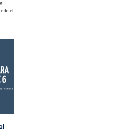
ar
todo el
al