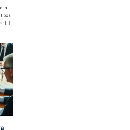
e la
 tipos
s: […]
ra