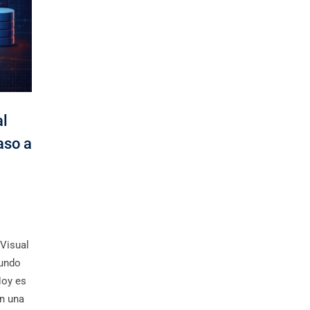
al
aso a
Visual
mundo
Hoy es
n una