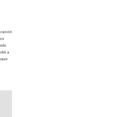
icación
mos
endo
 vb6 a
 base