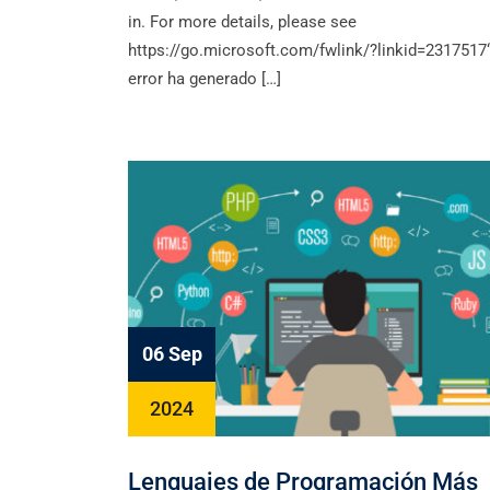
in. For more details, please see
https://go.microsoft.com/fwlink/?linkid=2317517
error ha generado […]
06 Sep
2024
Lenguajes de Programación Más