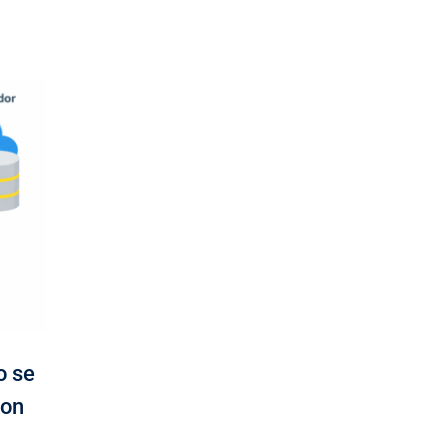
o se
con