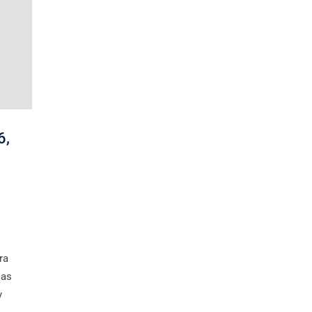
6,
ra
las
y