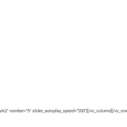
style2″ number=”5″ slider_autoplay_speed=”200″][/vc_column][/vc_ro