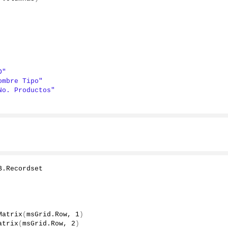
D"
ombre Tipo"
No. Productos"
B.
Recordset
Matrix
(
msGrid.
Row
, 
1
)
atrix
(
msGrid.
Row
, 
2
)