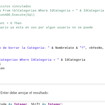
iculos vinculados
a From tblCategorias Where IdCategoria = " & IdCategoria
ionADO.Execute(Sql)
unt > 0 Then
uario ya esta en uso por algun usuario no se puede 
o de borrar la Categoría: "
 & NombreCate & 
"?"
, vbY
Categorias Where IdCategoria = "
 & IdCategoria
l
ias
r Enter debe arrojar el resultado:
Code 
As
Integer
, Shift 
As
Integer
)