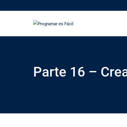
Skip
to
content
Parte 16 – Cre