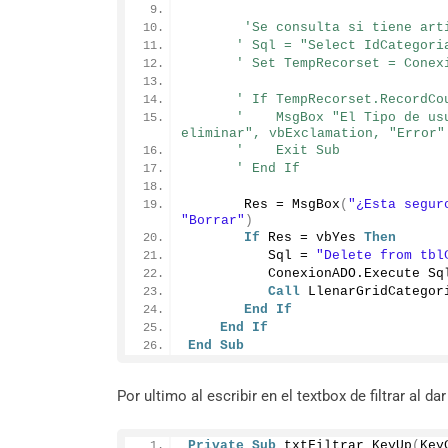
'Se consulta si tiene art
' Sql = "Select IdCategori
' Set TempRecorset = Conex
' If TempRecorset.RecordCo
'    MsgBox "El Tipo de us
eliminar", vbExclamation, "Error"
'    Exit Sub
' End If
       Res = 
MsgBox
(
"¿Esta segur
"Borrar"
)
If
 Res = vbYes 
Then
          Sql = 
"Delete from tbl
          ConexionADO.
Execute
 Sq
Call
 LlenarGridCategor
End
If
End
If
End
Sub
Por ultimo al escribir en el textbox de filtrar al da
Private
Sub
txtFiltrar_KeyUp
(
Key