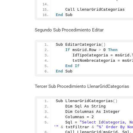
    Call LlenarGridCategorias
End
 Sub
Segundo Sub Procedimiento Editar
Sub 
EditarCategoria
()
If
 msGrid.
Row
>
0
Then
       IdTipoCategoria = msGrid.
       txtNombrecategoria = msGr
End
If
End
 Sub
Tercer Sub Procedimiento LlenarGridCategorias
Sub 
LlenarGridCategorias
()
    Dim Sql As String
    Dim Columnas As Integer
    Columnas = 
2
    Sql = 
"Select IdCategoria, N
'"
&
 txtFiltrar 
&
"%' Order By No
    Call 
LlenarGrid
(
msGrid, Sql,