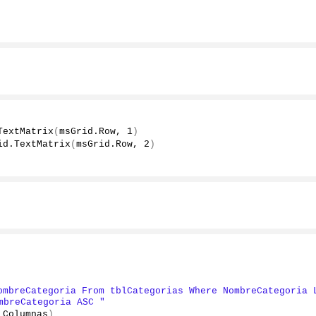
TextMatrix
(
msGrid.
Row
, 
1
)
id.
TextMatrix
(
msGrid.
Row
, 
2
)
ombreCategoria From tblCategorias Where NombreCategoria L
mbreCategoria ASC "
 Columnas
)