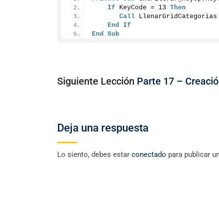
If
 KeyCode = 
13
Then
Call
 LlenarGridCategorias
End
If
End
Sub
Siguiente Lección
Parte 17 – Creaci
Deja una respuesta
Lo siento, debes estar
conectado
para publicar u