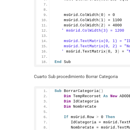
    msGrid.
ColWidth
(
0
)
 = 
0
    msGrid.
ColWidth
(
1
)
 = 
1100
    msGrid.
ColWidth
(
2
)
 = 
4000
' msGrid.ColWidth(3) = 1200
    msGrid.TextMatrix(0, 1) = "I
    msGrid.TextMatrix(0, 2) = "N
   '
 msGrid.
TextMatrix
(
0
, 
3
)
 = 
"
End
 Sub
Cuarto Sub procedimiento Borrar Categoria
Sub
BorrarCategoria
()
Dim
 TempRecorset 
As
New
 ADOD
Dim
 IdCategoria
Dim
 NombreCate
If
 msGrid.
Row
>
0
Then
       IdCategoria = msGrid.
Text
       NombreCate = msGrid.
TextM