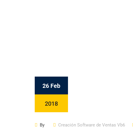
26 Feb
2018
By
Creación Software de Ventas Vb6