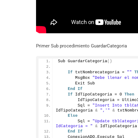
Primer Sub procedimiento GuardarCategoria
Sub 
GuardarCategoria
()
If
 txtNombrecategoria = 
""
T
       MsgBox 
"Debe llenar el no
       Exit Sub
End
If
If
 IdTipoCategoria = 
0
Then
        IdTipoCategoria = 
Ultimo
        Sql = 
"Insert Into tblCa
IdTipoCategoria 
&
",'"
&
 txtNombr
Else
        Sql = 
"Update tblCategor
IdCategoria = "
&
 IdTipoCategoria
End
If
    ConexionADO.
Execute
 Sql