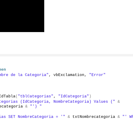
hen
mbre de la Categoria"
, vbExclamation, 
"Error"
IdTabla
(
"tblCategorias"
, 
"IdCategoria"
)
tegorias (IdCategoria, NombreCategoria) Values ("
&
ecategoria 
&
"') "
ias SET NombreCategoria = '"
&
 txtNombrecategoria 
&
"' Wh