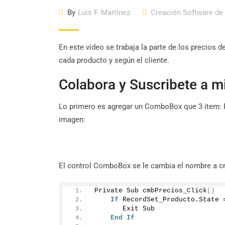
By
Luis F. Martinez
Creación Software de
En este vídeo se trabaja la parte de los precios d
cada producto y según el cliente.
Colabora y Suscribete a m
Lo primero es agregar un ComboBox que 3 item: P
imagen:
El control ComboBox se le cambia el nombre a cmb
Private Sub 
cmbPrecios_Click
()
If
 RecordSet_Producto.
State
 
       Exit Sub
End
If