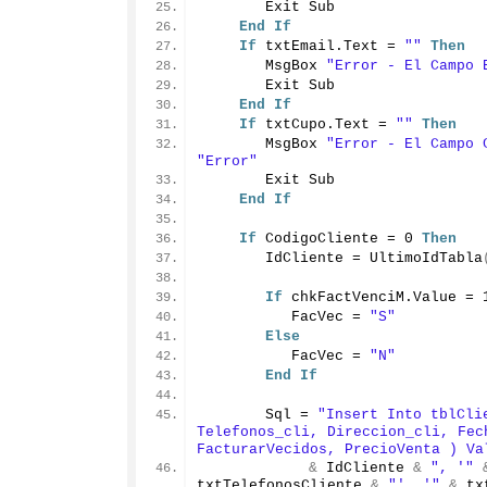
       Exit Sub
End
If
If
 txtEmail.
Text
 = 
""
Then
       MsgBox 
"Error - El Campo 
       Exit Sub
End
If
If
 txtCupo.
Text
 = 
""
Then
       MsgBox 
"Error - El Campo 
"Error"
       Exit Sub
End
If
If
 CodigoCliente = 
0
Then
       IdCliente = 
UltimoIdTabla
If
 chkFactVenciM.
Value
 = 
          FacVec = 
"S"
Else
          FacVec = 
"N"
End
If
       Sql = 
"Insert Into tblCli
Telefonos_cli, Direccion_cli, Fech
FacturarVecidos, PrecioVenta ) Va
&
 IdCliente 
&
", '"
txtTelefonosCliente 
&
"', '"
&
 tx