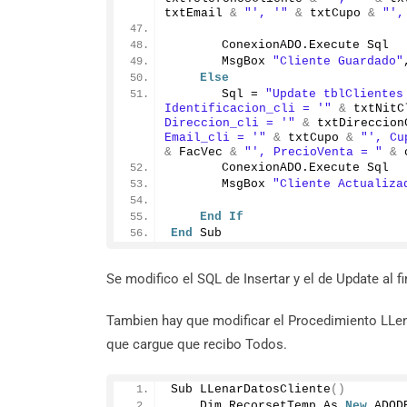
txtEmail 
&
"', '"
&
 txtCupo 
&
"',
       ConexionADO.
Execute
 Sql
       MsgBox 
"Cliente Guardado"
Else
       Sql = 
"Update tblClientes
Identificacion_cli = '"
&
 txtNitC
Direccion_cli = '"
&
 txtDireccion
Email_cli = '"
&
 txtCupo 
&
"', Cu
&
 FacVec 
&
"', PrecioVenta = "
&
 
       ConexionADO.
Execute
 Sql
       MsgBox 
"Cliente Actualiza
End
If
End
 Sub
Se modifico el SQL de Insertar y el de Update al fi
Tambien hay que modificar el Procedimiento LLen
que cargue que recibo Todos.
Sub 
LLenarDatosCliente
()
    Dim RecorsetTemp As 
New
 ADOD