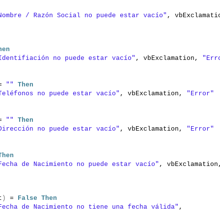
Nombre / Razón Social no puede estar vacío"
hen
Identifiación no puede estar vacío"
, vbExclamation, 
"Err
= 
""
Then
Teléfonos no puede estar vacío"
, vbExclamation, 
"Error"
= 
""
Then
Dirección no puede estar vacío"
, vbExclamation, 
"Error"
Then
Fecha de Nacimiento no puede estar vacío"
t
)
 = 
False
Then
Fecha de Nacimiento no tiene una fecha válida"
, 