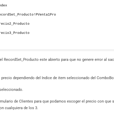
ndex
ecordSet_Producto!PVenta1Pro
recio2_Producto
recio3_Producto
e el RecordSet_Producto este abierto para que no genere error al sac
el precio dependiendo del Indice de item seleccionado del ComboBo
 seleccionado.
ormulario de Clientes para que podamos escoger el precio con que s
on cualquiera de los 3.