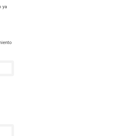
o ya
miento