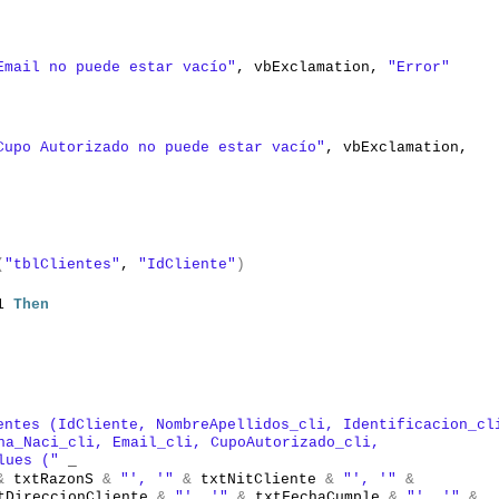
Email no puede estar vacío"
, vbExclamation, 
"Error"
Cupo Autorizado no puede estar vacío"
, vbExclamation, 
(
"tblClientes"
, 
"IdCliente"
)
1
Then
entes (IdCliente, NombreApellidos_cli, Identificacion_cli
a_Naci_cli, Email_cli, CupoAutorizado_cli,  
lues ("
 _
&
 txtRazonS 
&
"', '"
&
 txtNitCliente 
&
"', '"
&
tDireccionCliente 
&
"', '"
&
 txtFechaCumple 
&
"', '"
&