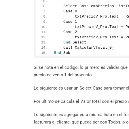
    Select Case cmbPrecios.
ListI
    Case 
0
         txtPrecioV_Pro.
Text
 = R
    Case 
1
         txtPrecioV_Pro.
Text
 = P
    Case 
2
         txtPrecioV_Pro.
Text
 = P
End
 Select
    Call 
CalcularVTotal
(
0
)
End
 Sub
Si se nota en el código, lo primero es validar qu
precio de venta 1 del producto.
Lo siguiente es usar un Select Case para tomar 
Por ultimo se calcula el Valor total con el precio
Lo siguiente es agregar esta misma lista en el f
facturara al cliente, que puede ser con Todos, o c