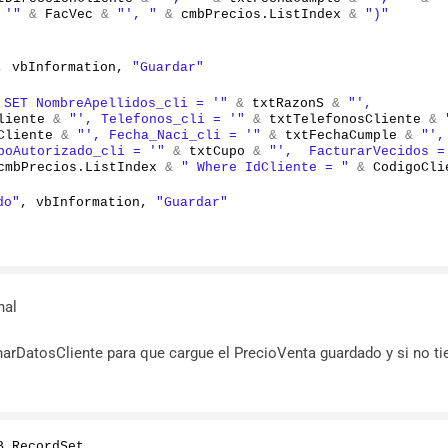
 '"
&
 FacVec 
&
"', "
&
 cmbPrecios.
ListIndex
&
")"
, vbInformation, 
"Guardar"
 SET NombreApellidos_cli = '"
&
 txtRazonS 
&
"', 
liente 
&
"', Telefonos_cli = '"
&
 txtTelefonosCliente 
&
Cliente 
&
"', Fecha_Naci_cli = '"
&
 txtFechaCumple 
&
"', 
poAutorizado_cli = '"
&
 txtCupo 
&
"',  FacturarVecidos =
cmbPrecios.
ListIndex
&
" Where IdCliente = "
&
 CodigoCli
do"
, vbInformation, 
"Guardar"
nal
arDatosCliente para que cargue el PrecioVenta guardado y si no ti
B.
RecordSet