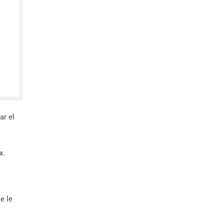
ar el
x.
e le