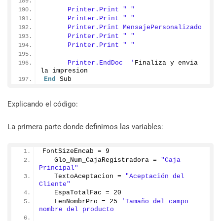
      Printer.Print " "
      Printer.Print " "
      Printer.Print MensajePersonalizado
      Printer.Print " "
      Printer.Print " "
      Printer.EndDoc  '
Finaliza y envia 
la impresion
End
 Sub
Explicando el código:
La primera parte donde definimos las variables:
FontSizeEncab = 
9
   Glo_Num_CajaRegistradora = 
"Caja 
Principal"
   TextoAceptacion = 
"Aceptación del 
Cliente"
   EspaTotalFac = 
20
   LenNombrPro = 
25
'Tamaño del campo 
nombre del producto