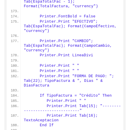
Tab(EspaTotalFac - 1); 
Format(TotalFactura, "currency")
      Printer.FontBold = False
      Printer.Print "EFECTIVO"; 
Tab(EspaTotalFac); Format(CampoEfectivo, 
"currency")
      Printer.Print "CAMBIO"; 
Tab(EspaTotalFac); Format(CampoCambio, 
"currency")
      Printer.Print LineaDivi
      Printer.Print " "
      Printer.Print " "
      Printer.Print "FORMA DE PAGO: "; 
Tab(22); TipoFactura & ", Dias " & 
DiasFactura
      If TipoFactura = "Crédito" Then
         Printer.Print " "
         Printer.Print Tab(15); "--------
------------------------"
         Printer.Print Tab(16); 
TextoAceptacion
      End If