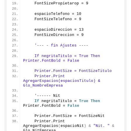
    FontSizePropietarop = 
9
    espacioTelefono = 
10
    FontSizeTelefono = 
9
    espacioDireccion = 
13
    FontSizeDireccion = 
9
'--- - fin Ajustes ----
    If negritaTitulo = True Then 
Printer.FontBold = False
    Printer.FontSize = FontSizeTitulo
    Printer.Print 
AgregarEspacios(espaciosTitulo) & 
Glo_NombreEmpresa
    '
------ Nit
If
 negritaTitulo = 
True
Then
Printer.
FontBold
 = 
False
    Printer.
FontSize
 = FontSizeNit
    Printer.
Print
AgregarEspacios
(
espacioNit
)
&
"Nit. "
&
Glo_NitEmpresa