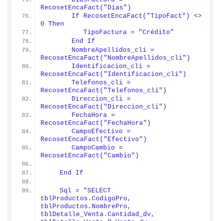
RecosetEncaFact("Dias")
       If RecosetEncaFact("TipoFact") <> 
0 Then
          TipoFactura = "Crédito"
       End If
       NombreApellidos_cli = 
RecosetEncaFact("NombreApellidos_cli")
       Identificacion_cli = 
RecosetEncaFact("Identificacion_cli")
       Telefonos_cli = 
RecosetEncaFact("Telefonos_cli")
       Direccion_cli = 
RecosetEncaFact("Direccion_cli")
       FechaHora = 
RecosetEncaFact("FechaHora")
       CampoEfectivo = 
RecosetEncaFact("Efectivo")
       CampoCambio = 
RecosetEncaFact("Cambio")
    End If
    Sql = "SELECT  
tblProductos.CodigoPro, 
tblProductos.NombrePro, 
tblDetalle_Venta.Cantidad_dv, 