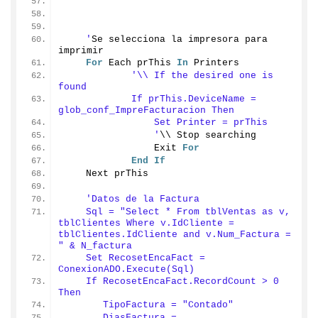
    '
Se selecciona la impresora para 
imprimir
For
 Each prThis 
In
 Printers
'\\ If the desired one is 
found
            If prThis.DeviceName = 
glob_conf_ImpreFacturacion Then
                Set Printer = prThis
                '
\\ Stop searching
                Exit 
For
End
If
    Next prThis
'Datos de la Factura
    Sql = "Select * From tblVentas as v, 
tblClientes Where v.IdCliente = 
tblClientes.IdCliente and v.Num_Factura = 
" & N_factura
    Set RecosetEncaFact = 
ConexionADO.Execute(Sql)
    If RecosetEncaFact.RecordCount > 0 
Then
       TipoFactura = "Contado"
       DiasFactura = 