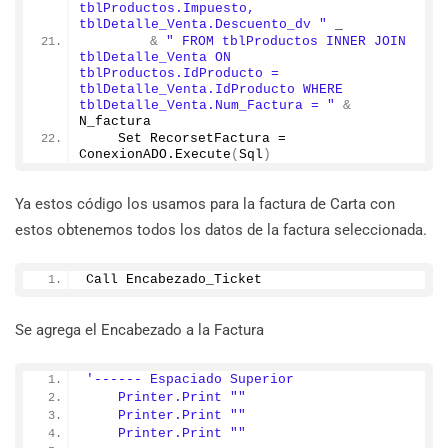
tblProductos.Impuesto, 
tblDetalle_Venta.Descuento_dv "
 _
&
" FROM tblProductos INNER JOIN 
tblDetalle_Venta ON 
tblProductos.IdProducto = 
tblDetalle_Venta.IdProducto WHERE 
tblDetalle_Venta.Num_Factura = "
&
N_factura
    Set RecorsetFactura = 
ConexionADO.
Execute
(
Sql
)
Ya estos código los usamos para la factura de Carta con
estos obtenemos todos los datos de la factura seleccionada.
Call Encabezado_Ticket
Se agrega el Encabezado a la Factura
'------ Espaciado Superior
    Printer.Print ""
    Printer.Print ""
    Printer.Print ""