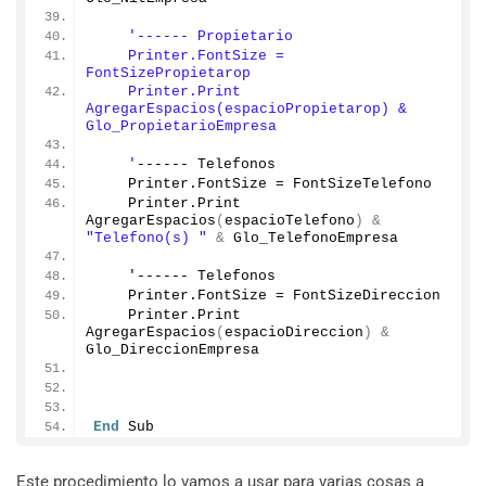
'------ Propietario
    Printer.FontSize = 
FontSizePropietarop
    Printer.Print 
AgregarEspacios(espacioPropietarop) & 
Glo_PropietarioEmpresa
    '
------ Telefonos
    Printer.
FontSize
 = FontSizeTelefono
    Printer.
Print
AgregarEspacios
(
espacioTelefono
)
&
"Telefono(s) "
&
 Glo_TelefonoEmpresa
    '------ Telefonos
    Printer.
FontSize
 = FontSizeDireccion
    Printer.
Print
AgregarEspacios
(
espacioDireccion
)
&
Glo_DireccionEmpresa
End
 Sub
Este procedimiento lo vamos a usar para varias cosas a