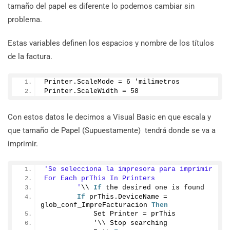
tamaño del papel es diferente lo podemos cambiar sin
problema.
Estas variables definen los espacios y nombre de los títulos
de la factura.
Printer.
ScaleMode
 = 
6
 'milimetros
Printer.
ScaleWidth
 = 
58
Con estos datos le decimos a Visual Basic en que escala y
que tamaño de Papel (Supuestamente) tendrá donde se va a
imprimir.
'Se selecciona la impresora para imprimir
For Each prThis In Printers
        '
\\ 
If
 the desired one is found
If
 prThis.
DeviceName
 = 
glob_conf_ImpreFacturacion 
Then
            Set Printer = prThis
            '\\ Stop searching