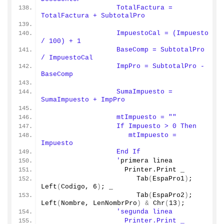
                  TotalFactura = 
TotalFactura + SubtotalPro
                  ImpuestoCal = (Impuesto 
/ 100) + 1
                  BaseComp = SubtotalPro 
/ ImpuestoCal
                  ImpPro = SubtotalPro - 
BaseComp
                  SumaImpuesto = 
SumaImpuesto + ImpPro
                  mtImpuesto = ""
                  If Impuesto > 0 Then
                     mtImpuesto = 
Impuesto
                  End If
                  '
primera linea
                    Printer.
Print
 _
Tab
(
EspaPro1
)
; 
Left
(
Codigo, 
6
)
; _
Tab
(
EspaPro2
)
; 
Left
(
Nombre, LenNombrPro
)
&
Chr
(
13
)
;
'segunda linea
                    Printer.Print _