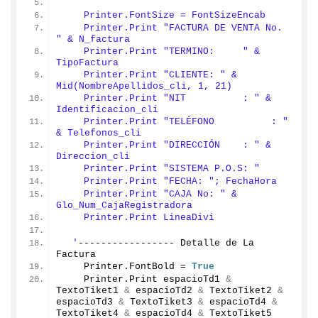
    Printer.FontSize = FontSizeEncab
    Printer.Print "FACTURA DE VENTA No.     
" & N_factura
    Printer.Print "TERMINO:     " & 
TipoFactura
    Printer.Print "CLIENTE: " & 
Mid(NombreApellidos_cli, 1, 21)
    Printer.Print "NIT          : " & 
Identificacion_cli
    Printer.Print "TELÉFONO          : " 
& Telefonos_cli
    Printer.Print "DIRECCIÓN    : " & 
Direccion_cli
    Printer.Print "SISTEMA P.O.S: "
    Printer.Print "FECHA: "; FechaHora
    Printer.Print "CAJA No: " & 
Glo_Num_CajaRegistradora
    Printer.Print LineaDivi
  '
----------------- Detalle de La 
Factura
    Printer.
FontBold
 = 
True
    Printer.
Print
 espacioTd1 
&
TextoTiket1 
&
 espacioTd2 
&
 TextoTiket2 
&
espacioTd3 
&
 TextoTiket3 
&
 espacioTd4 
&
TextoTiket4 
&
 espacioTd4 
&
 TextoTiket5