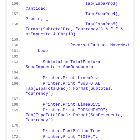
                       Tab(EspaPro3); 
Cantidad; _
                       Tab(EspaPro4); 
Precio; _
                       Tab(EspaPro5); 
Format(SubtotalPro, "currency") & " " & 
mtImpuesto & Chr(13)
                 RecorsetFactura.MoveNext
    Loop
      Subtotal = TotalFactura - 
SumaImpuesto + SumDescuento
      Printer.Print LineaDivi
      Printer.Print "SUBTOTAL"; 
Tab(EspaTotalFac); Format(Subtotal, 
"currency")
      Printer.Print LineaDivi
      Printer.Print "DESCUENTO"; 
Tab(EspaTotalFac); Format(SumDescuento, 
"currency")
      Printer.FontBold = True
      Printer.Print "TOTAL"; 