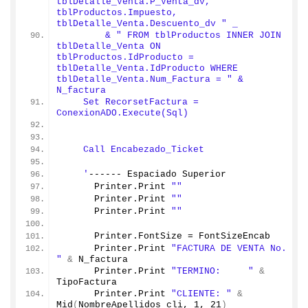
tblDetalle_Venta.P_Venta_dv, 
tblProductos.Impuesto, 
tblDetalle_Venta.Descuento_dv " _
        & " FROM tblProductos INNER JOIN 
tblDetalle_Venta ON 
tblProductos.IdProducto = 
tblDetalle_Venta.IdProducto WHERE 
tblDetalle_Venta.Num_Factura = " & 
N_factura
    Set RecorsetFactura = 
ConexionADO.Execute(Sql)
    Call Encabezado_Ticket
    '
------ Espaciado Superior
      Printer.
Print
""
      Printer.
Print
""
      Printer.
Print
""
      Printer.
FontSize
 = FontSizeEncab
      Printer.
Print
"FACTURA DE VENTA No.     
"
&
 N_factura
      Printer.
Print
"TERMINO:     "
&
TipoFactura
      Printer.
Print
"CLIENTE: "
&
Mid
(
NombreApellidos_cli, 
1
, 
21
)