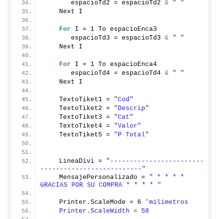
       espacioTd2 = espacioTd2 
&
" "
    Next I
For
 I = 
1
 To espacioEnca3
       espacioTd3 = espacioTd3 
&
" "
    Next I
For
 I = 
1
 To espacioEnca4
       espacioTd4 = espacioTd4 
&
" "
    Next I
    TextoTiket1 = 
"Cod"
    TextoTiket2 = 
"Descrip"
    TextoTiket3 = 
"Cat"
    TextoTiket4 = 
"Valor"
    TextoTiket5 = 
"P Total"
    LineaDivi = 
"------------------------
--------------------------"
    MensajePersonalizado = 
" * * * * 
GRACIAS POR SU COMPRA * * * * "
    Printer.
ScaleMode
 = 
6
'milimetros
    Printer.ScaleWidth = 58