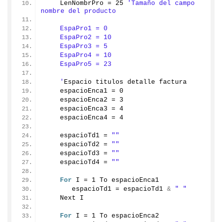
    LenNombrPro = 
25
'Tamaño del campo 
nombre del producto
    EspaPro1 = 0
    EspaPro2 = 10
    EspaPro3 = 5
    EspaPro4 = 10
    EspaPro5 = 23
    '
Espacio titulos detalle factura
    espacioEnca1 = 
0
    espacioEnca2 = 
3
    espacioEnca3 = 
4
    espacioEnca4 = 
4
    espacioTd1 = 
""
    espacioTd2 = 
""
    espacioTd3 = 
""
    espacioTd4 = 
""
For
 I = 
1
 To espacioEnca1
       espacioTd1 = espacioTd1 
&
" "
    Next I
For
 I = 
1
 To espacioEnca2