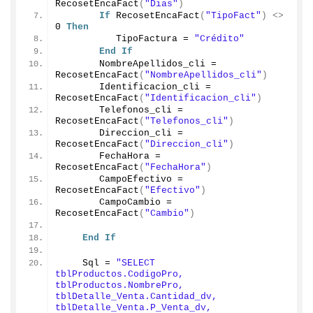
RecosetEncaFact
(
"Dias"
)
If
RecosetEncaFact
(
"TipoFact"
)
<>
0
Then
          TipoFactura = 
"Crédito"
End
If
       NombreApellidos_cli = 
RecosetEncaFact
(
"NombreApellidos_cli"
)
       Identificacion_cli = 
RecosetEncaFact
(
"Identificacion_cli"
)
       Telefonos_cli = 
RecosetEncaFact
(
"Telefonos_cli"
)
       Direccion_cli = 
RecosetEncaFact
(
"Direccion_cli"
)
       FechaHora = 
RecosetEncaFact
(
"FechaHora"
)
       CampoEfectivo = 
RecosetEncaFact
(
"Efectivo"
)
       CampoCambio = 
RecosetEncaFact
(
"Cambio"
)
End
If
    Sql = 
"SELECT  
tblProductos.CodigoPro, 
tblProductos.NombrePro, 
tblDetalle_Venta.Cantidad_dv, 
tblDetalle_Venta.P_Venta_dv, 