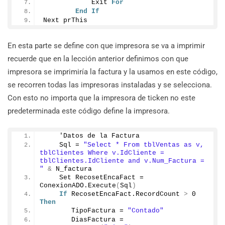
            Exit 
For
End
If
Next prThis
En esta parte se define con que impresora se va a imprimir
recuerde que en la lección anterior definimos con que
impresora se imprimiría la factura y la usamos en este código,
se recorren todas las impresoras instaladas y se selecciona.
Con esto no importa que la impresora de ticken no este
predeterminada este código define la impresora.
    'Datos de la Factura
    Sql = 
"Select * From tblVentas as v, 
tblClientes Where v.IdCliente = 
tblClientes.IdCliente and v.Num_Factura = 
"
&
 N_factura
    Set RecosetEncaFact = 
ConexionADO.
Execute
(
Sql
)
If
 RecosetEncaFact.
RecordCount
>
0
Then
       TipoFactura = 
"Contado"
       DiasFactura = 