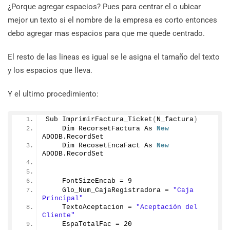
¿Porque agregar espacios? Pues para centrar el o ubicar
mejor un texto si el nombre de la empresa es corto entonces
debo agregar mas espacios para que me quede centrado.
El resto de las lineas es igual se le asigna el tamaño del texto
y los espacios que lleva.
Y el ultimo procedimiento:
Sub 
ImprimirFactura_Ticket
(
N_factura
)
    Dim RecorsetFactura As 
New
ADODB.
RecordSet
    Dim RecosetEncaFact As 
New
ADODB.
RecordSet
    FontSizeEncab = 
9
    Glo_Num_CajaRegistradora = 
"Caja 
Principal"
    TextoAceptacion = 
"Aceptación del 
Cliente"
    EspaTotalFac = 
20