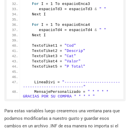
For
 I = 
1
 To espacioEnca3
      espacioTd3 = espacioTd3 
&
" "
   Next I
For
 I = 
1
 To espacioEnca4
      espacioTd4 = espacioTd4 
&
" "
   Next I
   TextoTiket1 = 
"Cod"
   TextoTiket2 = 
"Descrip"
   TextoTiket3 = 
"Cat"
   TextoTiket4 = 
"Valor"
   TextoTiket5 = 
"P Total"
    LineaDivi = 
"------------------------
--------------------------"
    MensajePersonalizado = 
" * * * * 
GRACIAS POR SU COMPRA * * * * "
Para estas variables luego crearemos una ventana para que
podamos modificarlas a nuestro gusto y guardar esos
cambios en un archivo .INF de esa manera no importa si el