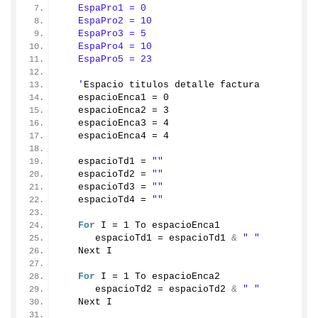
   EspaPro1 = 0
   EspaPro2 = 10
   EspaPro3 = 5
   EspaPro4 = 10
   EspaPro5 = 23
   '
Espacio titulos detalle factura
   espacioEnca1 = 
0
   espacioEnca2 = 
3
   espacioEnca3 = 
4
   espacioEnca4 = 
4
   espacioTd1 = 
""
   espacioTd2 = 
""
   espacioTd3 = 
""
   espacioTd4 = 
""
For
 I = 
1
 To espacioEnca1
      espacioTd1 = espacioTd1 
&
" "
   Next I
For
 I = 
1
 To espacioEnca2
      espacioTd2 = espacioTd2 
&
" "
   Next I