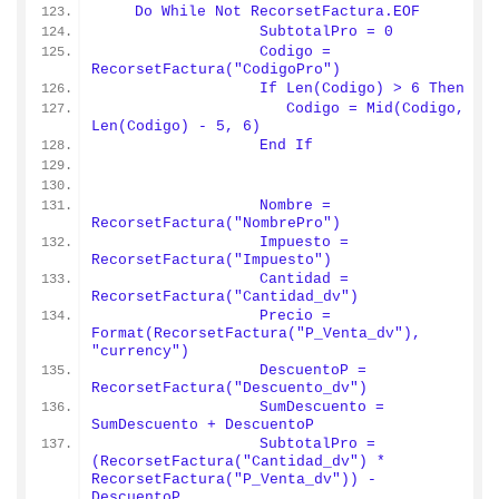
    Do While Not RecorsetFactura.EOF
                  SubtotalPro = 0
                  Codigo = 
RecorsetFactura("CodigoPro")
                  If Len(Codigo) > 6 Then
                     Codigo = Mid(Codigo, 
Len(Codigo) - 5, 6)
                  End If
                  Nombre = 
RecorsetFactura("NombrePro")
                  Impuesto = 
RecorsetFactura("Impuesto")
                  Cantidad = 
RecorsetFactura("Cantidad_dv")
                  Precio = 
Format(RecorsetFactura("P_Venta_dv"), 
"currency")
                  DescuentoP = 
RecorsetFactura("Descuento_dv")
                  SumDescuento = 
SumDescuento + DescuentoP
                  SubtotalPro = 
(RecorsetFactura("Cantidad_dv") * 
RecorsetFactura("P_Venta_dv")) - 
DescuentoP