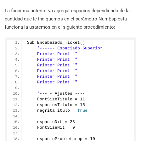
La funciona anterior va agregar espacios dependiendo de la
cantidad que le indiquemos en el parámetro NumEsp esta
funciona la usaremos en el siguiente procedimiento:
Sub 
Encabezado_Ticket
()
'------ Espaciado Superior
    Printer.Print ""
    Printer.Print ""
    Printer.Print ""
    Printer.Print ""
    Printer.Print ""
    Printer.Print ""
    '
--- - Ajustes ----
    FontSizeTitulo = 
11
    espaciosTitulo = 
15
    negritaTitulo = 
True
    espacioNit = 
23
    FontSizeNit = 
9
    espacioPropietarop = 
10