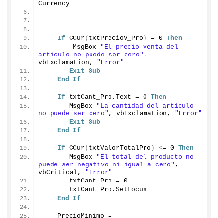
Currency
If
CCur
(
txtPrecioV_Pro
)
 = 
0
Then
        MsgBox 
"El precio venta del 
articulo no puede ser cero"
, 
vbExclamation, 
"Error"
Exit
Sub
End
If
If
 txtCant_Pro.
Text
 = 
0
Then
       MsgBox 
"La cantidad del artículo 
no puede ser cero"
, vbExclamation, 
"Error"
Exit
Sub
End
If
If
CCur
(
txtValorTotalPro
)
<
= 
0
Then
       MsgBox 
"El total del producto no 
puede ser negativo ni igual a cero"
, 
vbCritical, 
"Error"
       txtCant_Pro = 
0
       txtCant_Pro.
SetFocus
End
If
    PrecioMinimo = 