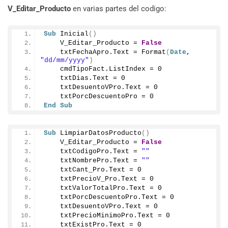
V_Editar_Producto
en varias partes del codigo:
Sub
Inicial
()
    V_Editar_Producto = 
False
    txtFechaApro.
Text
 = 
Format
(
Date
, 
"dd/mm/yyyy"
)
    cmdTipoFact.
ListIndex
 = 
0
    txtDias.
Text
 = 
0
    txtDesuentoVPro.
Text
 = 
0
    txtPorcDescuentoPro = 
0
End
Sub
Sub
LimpiarDatosProducto
()
    V_Editar_Producto = 
False
    txtCodigoPro.
Text
 = 
""
    txtNombrePro.
Text
 = 
""
    txtCant_Pro.
Text
 = 
0
    txtPrecioV_Pro.
Text
 = 
0
    txtValorTotalPro.
Text
 = 
0
    txtPorcDescuentoPro.
Text
 = 
0
    txtDesuentoVPro.
Text
 = 
0
    txtPrecioMinimoPro.
Text
 = 
0
    txtExistPro.
Text
 = 
0