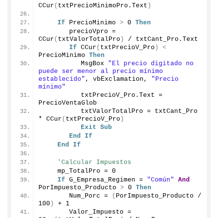
CCur
(
txtPrecioMinimoPro.
Text
)
If
 PrecioMinimo 
>
0
Then
       precioVpro = 
CCur
(
txtValorTotalPro
)
 / txtCant_Pro.
Text
If
CCur
(
txtPrecioV_Pro
)
<
PrecioMinimo 
Then
          MsgBox 
"El precio digitado no 
puede ser menor al precio mínimo 
establecido"
, vbExclamation, 
"Precio 
mínimo"
          txtPrecioV_Pro.
Text
 = 
PrecioVentaGlob
          txtValorTotalPro = txtCant_Pro 
* 
CCur
(
txtPrecioV_Pro
)
Exit
Sub
End
If
End
If
'Calcular Impuestos
    mp_TotalPro = 
0
If
 G_Empresa_Regimen = 
"Común"
And
PorImpuesto_Producto 
>
0
Then
       Num_Porc = 
(
PorImpuesto_Producto / 
100
)
 + 
1
       Valor_Impuesto = 