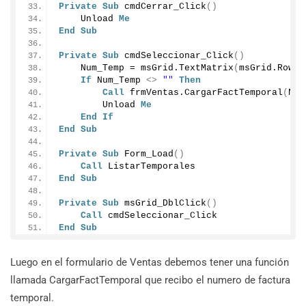
Private
Sub
cmdCerrar_Click
()
    Unload 
Me
End
Sub
Private
Sub
cmdSeleccionar_Click
()
    Num_Temp = msGrid.
TextMatrix
(
msGrid.
Row
, 
If
 Num_Temp 
<>
""
Then
Call
 frmVentas.
CargarFactTemporal
(
Num
        Unload 
Me
End
If
End
Sub
Private
Sub
Form_Load
()
Call
 ListarTemporales
End
Sub
Private
Sub
msGrid_DblClick
()
Call
 cmdSeleccionar_Click
End
Sub
Luego en el formulario de Ventas debemos tener una función
llamada CargarFactTemporal que recibo el numero de factura
temporal.