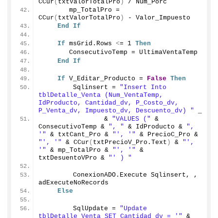
CCur
(
txtValorTotalPro
)
 / Num_Porc
       mp_TotalPro = 
CCur
(
txtValorTotalPro
)
 - Valor_Impuesto
End
If
If
 msGrid.
Rows
<
= 
1
Then
       ConsecutivoTemp = UltimaVentaTemp
End
If
If
 V_Editar_Producto = 
False
Then
        Sqlinsert = 
"Insert Into 
tblDetalle_Venta (Num_VentaTemp, 
IdProducto, Cantidad_dv, P_Costo_dv, 
P_Venta_dv, Impuesto_dv, Descuento_dv) "
 _
                & 
"VALUES ("
 & 
ConsecutivoTemp & 
", "
 & IdProducto & 
", 
'"
 & txtCant_Pro & 
"', '"
 & PrecioC_Pro & 
"', '"
 & 
CCur
(
txtPrecioV_Pro.
Text
)
 & 
"', 
'"
 & mp_TotalPro & 
"', '"
 & 
txtDesuentoVPro & 
"' ) "
        ConexionADO.
Execute
 Sqlinsert, , 
adExecuteNoRecords
Else
        SqlUpdate = 
"Update 
tblDetalle_Venta SET Cantidad_dv = '"
 & 