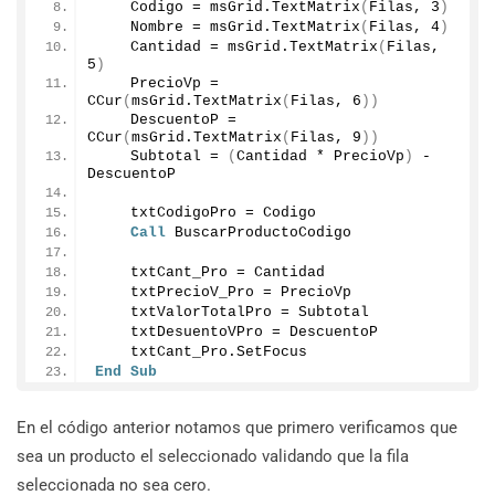
    Codigo = msGrid.
TextMatrix
(
Filas, 
3
)
    Nombre = msGrid.
TextMatrix
(
Filas, 
4
)
    Cantidad = msGrid.
TextMatrix
(
Filas, 
5
)
    PrecioVp = 
CCur
(
msGrid.
TextMatrix
(
Filas, 
6
))
    DescuentoP = 
CCur
(
msGrid.
TextMatrix
(
Filas, 
9
))
    Subtotal = 
(
Cantidad * PrecioVp
)
 - 
DescuentoP
    txtCodigoPro = Codigo
Call
 BuscarProductoCodigo
    txtCant_Pro = Cantidad
    txtPrecioV_Pro = PrecioVp
    txtValorTotalPro = Subtotal
    txtDesuentoVPro = DescuentoP
    txtCant_Pro.
SetFocus
End
Sub
En el código anterior notamos que primero verificamos que
sea un producto el seleccionado validando que la fila
seleccionada no sea cero.