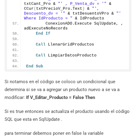
txtCant_Pro & 
"' , P_Venta_dv = '"
 & 
CCur
(
txtPrecioV_Pro.
Text
)
 & 
"', 
Descuento_dv = '"
 & txtDesuentoVPro & 
"' 
Where IdProducto = "
 & IdProducto
        ConexionADO.
Execute
 SqlUpdate, , 
adExecuteNoRecords
End
If
Call
 LlenarGridProductos
Call
 LimpiarDatosProducto
End
Sub
Si notamos en el código se coloco un condicional que
determina si se va a agregar un producto nuevo a se va a
modificar:
If V_Editar_Producto = False Then
Si es true entonces se actualiza el producto usando el código
SQL que esta en SqlUpdate .
para terminar debemos poner en false la variable