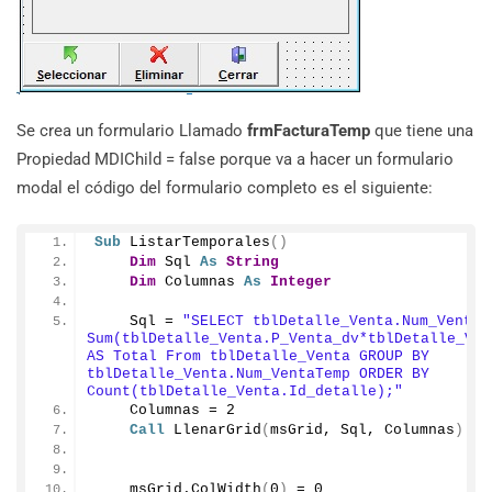
Se crea un formulario Llamado
frmFacturaTemp
que tiene una
Propiedad MDIChild = false porque va a hacer un formulario
modal el código del formulario completo es el siguiente:
Sub
ListarTemporales
()
Dim
 Sql 
As
String
Dim
 Columnas 
As
Integer
    Sql = 
"SELECT tblDetalle_Venta.Num_VentaTe
Sum(tblDetalle_Venta.P_Venta_dv*tblDetalle_Ven
AS Total From tblDetalle_Venta GROUP BY 
tblDetalle_Venta.Num_VentaTemp ORDER BY 
Count(tblDetalle_Venta.Id_detalle);"
    Columnas = 
2
Call
LlenarGrid
(
msGrid, Sql, Columnas
)
    msGrid.
ColWidth
(
0
)
 = 
0