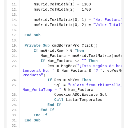
    msGrid.
ColWidth
(
1
)
 = 
1300
    msGrid.
ColWidth
(
2
)
 = 
1700
    msGrid.
TextMatrix
(
0
, 
1
)
 = 
"No. Factura"
    msGrid.
TextMatrix
(
0
, 
2
)
 = 
"Valor Total"
End
Sub
Private
Sub
cmdBorrarPro_Click
()
If
 msGrid.
Row
>
0
Then
       Num_Factura = msGrid.
TextMatrix
(
msGrid
If
 Num_Factura 
<>
""
Then
          Res = 
MsgBox
(
"¿Esta segúro de borra
temporal No. "
 & Num_Factura & 
"? "
, vbYesNo, 
Producto"
)
If
 Res = vbYes 
Then
             Sql = 
"Delete from tblDetalle_Ven
Num_VentaTemp = "
 & Num_Factura
             ConexionADO.
Execute
 Sql
Call
 ListarTemporales
End
If
End
If
End
If
End
Sub