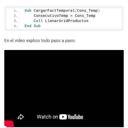
Sub
CargarFactTemporal
(
Cons_Temp
)
    ConsecutivoTemp = Cons_Temp
Call
 LlenarGridProductos
End
Sub
En el vídeo explico todo paso a paso: