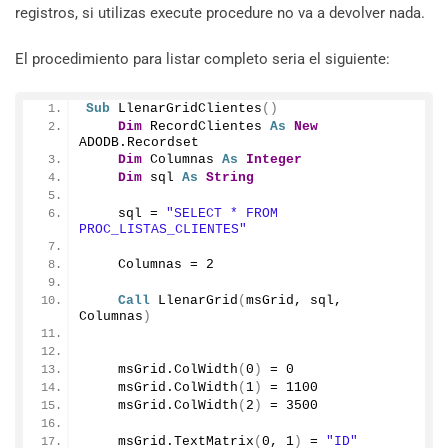
registros, si utilizas execute procedure no va a devolver nada.
El procedimiento para listar completo seria el siguiente:
Sub
LlenarGridClientes
()
Dim
 RecordClientes 
As
New
ADODB.
Recordset
Dim
 Columnas 
As
Integer
Dim
 sql 
As
String
    sql = 
"SELECT * FROM 
PROC_LISTAS_CLIENTES"
    Columnas = 
2
Call
LlenarGrid
(
msGrid, sql, 
Columnas
)
    msGrid.
ColWidth
(
0
)
 = 
0
    msGrid.
ColWidth
(
1
)
 = 
1100
    msGrid.
ColWidth
(
2
)
 = 
3500
    msGrid.
TextMatrix
(
0
, 
1
)
 = 
"ID"