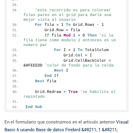
'este recorrido es para colorear 
filas pares en el grid para darle una 
mejor vista al usuario
For
 fila = 
1
To
 Grid.
Rows
 - 
1
        Grid.
Row
 = fila
If
 fila 
Mod
2
 = 
0
Then
'si la 
fila tiene como modulo 2 entonces es un 
numero par
For
 I = 
1
To
 TotalColum
                Grid.
Col
 = I
                Grid.
CellBackColor
 = 
&HFEEEDD 
'color de fondo para la celda
Next
 I
End
If
Next
 fila
    Grid.
Redraw
 = 
True
'se habilita el 
repintado
End
Sub
En el formulario que construimos en el articulo anterior
Visual
Basic 6 usando Base de datos Firebird &#8211; 1 &#8211;