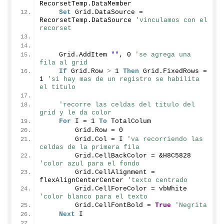
RecorsetTemp.
DataMember
Set
 Grid.
DataSource
 = 
RecorsetTemp.
DataSource
'vinculamos con el 
recorset
    Grid.
AddItem
""
, 
0
'se agrega una 
fila al grid
If
 Grid.
Row
>
1
Then
 Grid.
FixedRows
 = 
1
'si hay mas de un registro se habilita 
el titulo
'recorre las celdas del titulo del 
grid y le da color
For
 I = 
1
To
 TotalColum
        Grid.
Row
 = 
0
        Grid.
Col
 = I 
'va recorriendo las 
celdas de la primera fila
        Grid.
CellBackColor
 = &H8C5828 
'color azul para el fondo
        Grid.
CellAlignment
 = 
flexAlignCenterCenter 
'texto centrado
        Grid.
CellForeColor
 = vbWhite 
'color blanco para el texto
        Grid.
CellFontBold
 = 
True
'Negrita
Next
 I