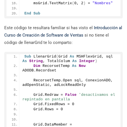
    msGrid.
TextMatrix
(
0
, 
2
)
 = 
"Nombres"
End
Sub
Este código te resultara familiar si has visto el
Introducción al
Curso de Creación de Software de Ventas
si no tiene el
código de llenarGrid te lo comparto:
Sub
LlenarGrid
(
Grid 
As
 MSHFlexGrid, sql 
As
String
, TotalColum 
As
Integer
)
Dim
 RecorsetTemp 
As
New
ADODB.
Recordset
    RecorsetTemp.
Open
 sql, ConexionADO, 
adOpenStatic, adLockReadOnly
    Grid.
Redraw
 = 
False
'desactivamos el 
repintado en pantalla
    Grid.
FixedRows
 = 
0
    Grid.
Rows
 = 
0
    Grid.
DataMember
 = 