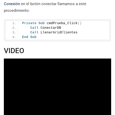
Conexión
en el botón conectar llamamos a este
procedimiento:
Private
Sub
cmdPrueba_Click
()
Call
 ConectarDB
Call
 LlenarGridClientes
End
Sub
VIDEO