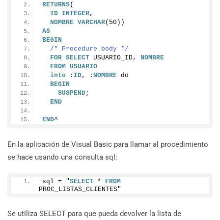
RETURNS
(
ID
INTEGER
,
NOMBRE
VARCHAR
(
50
))
AS
BEGIN
/* Procedure body */
FOR
SELECT
 USUARIO_ID, 
NOMBRE
FROM
USUARIO
into
 :
ID
, :
NOMBRE
 do
BEGIN
SUSPEND
;
END
END
^
En la aplicación de Visual Basic para llamar al procedimiento
se hace usando una consulta sql:
sql = "
SELECT
 * 
FROM
PROC_LISTAS_CLIENTES"
Se utiliza SELECT para que pueda devolver la lista de