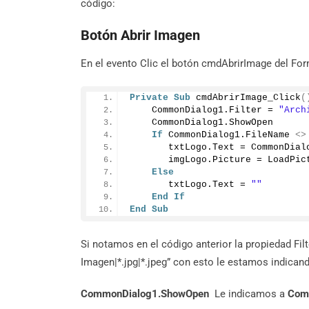
código:
Botón Abrir Imagen
En el evento Clic el botón cmdAbrirImage del Fo
Private
Sub
cmdAbrirImage_Click
(
    CommonDialog1.
Filter
 = 
"Arch
    CommonDialog1.
ShowOpen
If
 CommonDialog1.
FileName
<>
       txtLogo.
Text
 = CommonDial
       imgLogo.
Picture
 = 
LoadPic
Else
       txtLogo.
Text
 = 
""
End
If
End
Sub
Si notamos en el código anterior la propiedad Fil
Imagen|*.jpg|*.jpeg” con esto le estamos indic
CommonDialog1.ShowOpen
Le indicamos a
Com