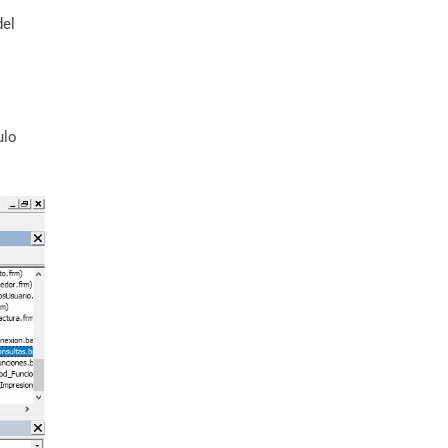
del
ulo