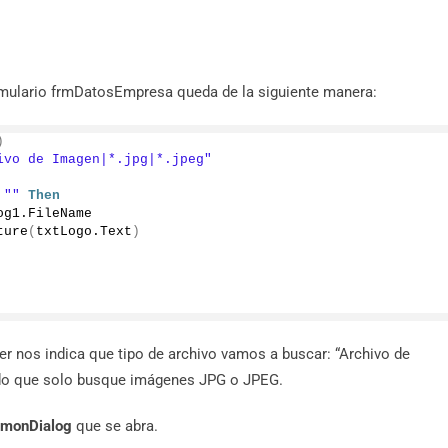
rmulario frmDatosEmpresa queda de la siguiente manera:
)
ivo de Imagen|*.jpg|*.jpeg"
""
Then
og1.
FileName
ture
(
txtLogo.
Text
)
ter nos indica que tipo de archivo vamos a buscar: “Archivo de
ando que solo busque imágenes JPG o JPEG.
monDialog
que se abra.