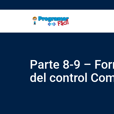
Skip
to
content
Parte 8-9 – Fo
del control Co