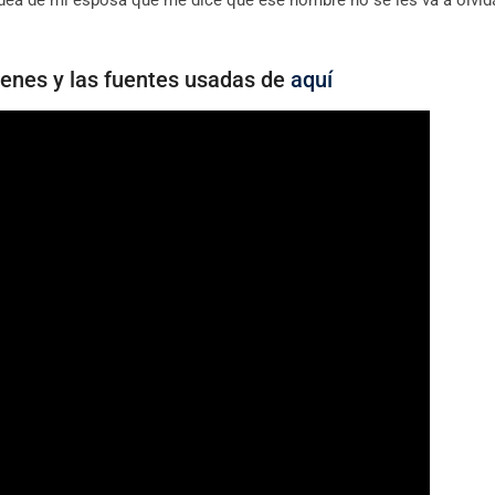
idea de mi esposa que me dice que ese nombre no se les va a olvid
genes y las fuentes usadas de
aquí