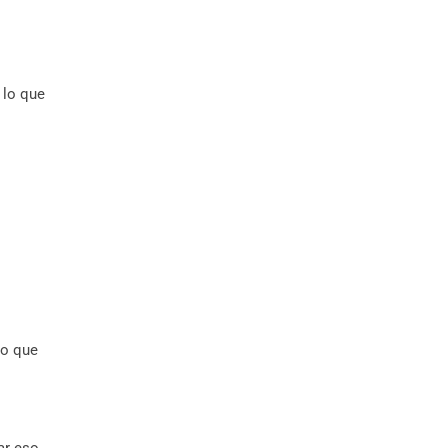
 lo que
po que