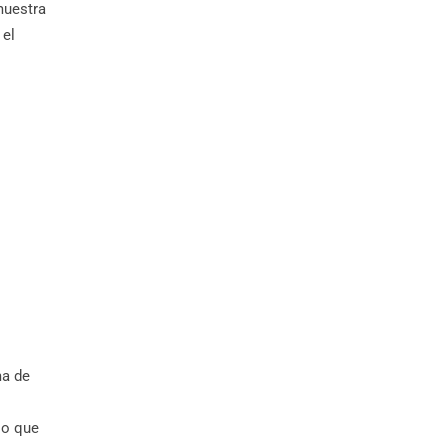
muestra
 el
ma de
lo que