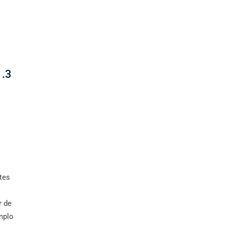
1.3
tes
r de
mplo