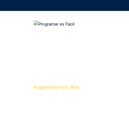
Skip
to
content
Shop
Programar es Fácil
-
Shop
-
Software QQ Millonario