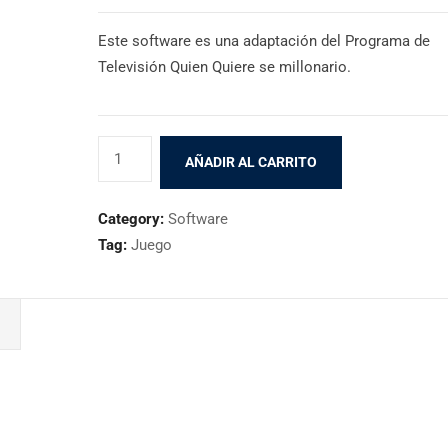
Este software es una adaptación del Programa de
Televisión Quien Quiere se millonario.
Software
AÑADIR AL CARRITO
QQ
Millonario
Category:
Software
cantidad
Tag:
Juego