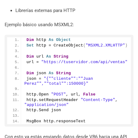
Librerías externas para HTTP
Ejemplo básico usando MSXML2:
Dim
 http 
As
Object
Set
 http = 
CreateObject
(
"MSXML2.XMLHTTP"
)
Dim
 url 
As
String
url = 
"https://tuservidor.com/api/ventas"
Dim
 json 
As
String
json = 
"{"
"cliente"
":"
"Juan 
Perez"
","
"total"
":150000}"
http.
Open
"POST"
, url, 
False
http.
setRequestHeader
"Content-Type"
, 
"application/json"
http.
Send
 json
MsgBox http.
responseText
Con esto ya estás enviando datos desde VB6 hacia una API