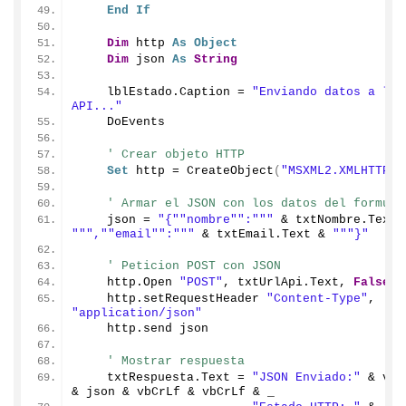
End
If
Dim
 http 
As
Object
Dim
 json 
As
String
    lblEstado.
Caption
 = 
"Enviando datos a la 
API..."
    DoEvents
' Crear objeto HTTP
Set
 http = 
CreateObject
(
"MSXML2.XMLHTTP.6
' Armar el JSON con los datos del formula
    json = 
"{"
"nombre"
":"
""
 & txtNombre.
Text
""
","
"email"
":"
""
 & txtEmail.
Text
 & 
""
"}"
' Peticion POST con JSON
    http.
Open
"POST"
, txtUrlApi.
Text
, 
False
    http.
setRequestHeader
"Content-Type"
, 
"application/json"
    http.
send
 json
' Mostrar respuesta
    txtRespuesta.
Text
 = 
"JSON Enviado:"
 & vbC
& json & vbCrLf & vbCrLf & _