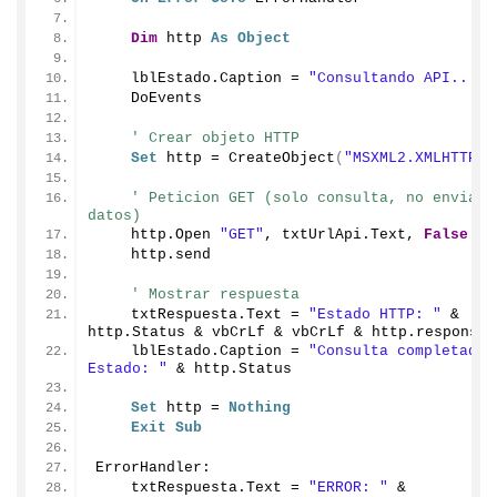
Dim
 http 
As
Object
    lblEstado.
Caption
 = 
"Consultando API..."
    DoEvents
' Crear objeto HTTP
Set
 http = 
CreateObject
(
"MSXML2.XMLHTTP.6
' Peticion GET (solo consulta, no envia 
datos)
    http.
Open
"GET"
, txtUrlApi.
Text
, 
False
    http.
send
' Mostrar respuesta
    txtRespuesta.
Text
 = 
"Estado HTTP: "
 & 
http.
Status
 & vbCrLf & vbCrLf & http.
responseT
    lblEstado.
Caption
 = 
"Consulta completada -
Estado: "
 & http.
Status
Set
 http = 
Nothing
Exit
Sub
ErrorHandler:
    txtRespuesta.
Text
 = 
"ERROR: "
 & 