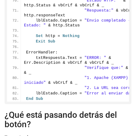
"Estado HTTP: "
 & 
http.
Status
 & vbCrLf & vbCrLf & _
"Respuesta:"
 & vbCrLf 
http.
responseText
    lblEstado.
Caption
 = 
"Envio completado - 
Estado: "
 & http.
Status
Set
 http = 
Nothing
Exit
Sub
ErrorHandler:
    txtRespuesta.
Text
 = 
"ERROR: "
 & 
Err.
Description
 & vbCrLf & vbCrLf & _
"Verifique que:"
 & vb
& _
"1. Apache (XAMPP) est
iniciado"
 & vbCrLf & _
"2. La URL sea correc
    lblEstado.
Caption
 = 
"Error al enviar dato
End
Sub
¿Qué está pasando detrás del
botón?