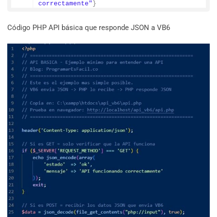
correctamente"
}
Código PHP API básica que responde JSON a VB6