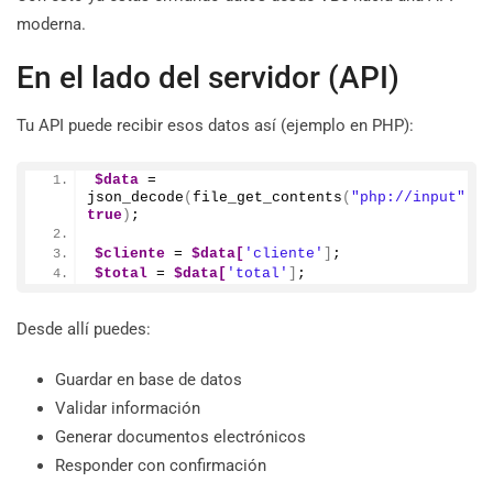
moderna.
En el lado del servidor (API)
Tu API puede recibir esos datos así (ejemplo en PHP):
$data
 = 
json_decode
(
file_get_contents
(
"php://input"
)
, 
true
)
;
$cliente
 = 
$data[
'cliente'
]
;
$total
 = 
$data[
'total'
]
;
Desde allí puedes:
Guardar en base de datos
Validar información
Generar documentos electrónicos
Responder con confirmación