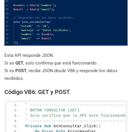
Esta API responde JSON.
Si es
GET
, solo confirma que está funcionando.
Si es
POST
, recibe JSON desde VB6 y responde los datos
recibidos.
Código VB6: GET y POST
' -------------------------------------------
' BOTON CONSULTAR (GET)
' Solo verifica que la API este funcionando
' -------------------------------------------
Private
Sub
btnConsultar_Click
()
On
Error
GoTo
 ErrorHandler