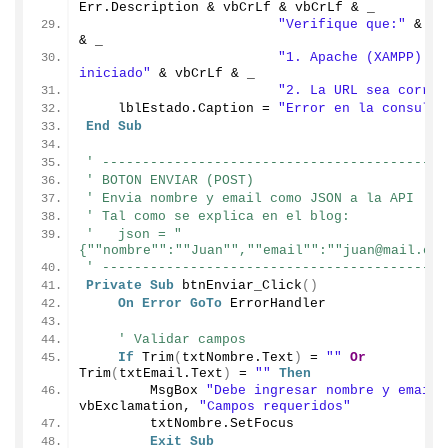
Err.
Description
 & vbCrLf & vbCrLf & _
"Verifique que:"
 & vb
& _
"1. Apache (XAMPP) est
iniciado"
 & vbCrLf & _
"2. La URL sea correc
    lblEstado.
Caption
 = 
"Error en la consulta
End
Sub
' -------------------------------------------
' BOTON ENVIAR (POST)
' Envia nombre y email como JSON a la API
' Tal como se explica en el blog:
'   json = "
{""nombre"":""Juan"",""email"":""juan@mail.com
' -------------------------------------------
Private
Sub
btnEnviar_Click
()
On
Error
GoTo
 ErrorHandler
' Validar campos
If
Trim
(
txtNombre.
Text
)
 = 
""
Or
Trim
(
txtEmail.
Text
)
 = 
""
Then
        MsgBox 
"Debe ingresar nombre y email.
vbExclamation, 
"Campos requeridos"
        txtNombre.
SetFocus
Exit
Sub