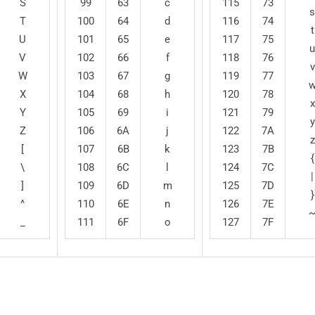
S
99
63
c
115
73
s
T
100
64
d
116
74
t
U
101
65
e
117
75
u
V
102
66
f
118
76
v
W
103
67
g
119
77
X
104
68
h
120
78
x
Y
105
69
i
121
79
y
Z
106
6A
j
122
7A
z
[
107
6B
k
123
7B
{
\
108
6C
l
124
7C
|
]
109
6D
m
125
7D
}
^
110
6E
n
126
7E
_
111
6F
o
127
7F