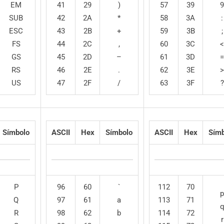
EM
41
29
)
57
39
9
SUB
42
2A
*
58
3A
:
ESC
43
2B
+
59
3B
;
FS
44
2C
,
60
3C
<
GS
45
2D
–
61
3D
=
RS
46
2E
.
62
3E
>
US
47
2F
/
63
3F
?
Símbolo
ASCII
Hex
Símbolo
ASCII
Hex
Símb
P
96
60
`
112
70
p
Q
97
61
a
113
71
R
98
62
b
114
72
r