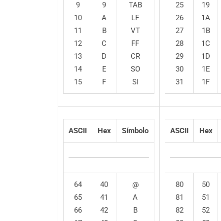
9
9
TAB
25
19
10
A
LF
26
1A
11
B
VT
27
1B
12
C
FF
28
1C
13
D
CR
29
1D
14
E
SO
30
1E
15
F
SI
31
1F
ASCII
Hex
Símbolo
ASCII
Hex
64
40
@
80
50
65
41
A
81
51
66
42
B
82
52