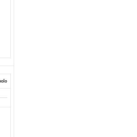
olo
q