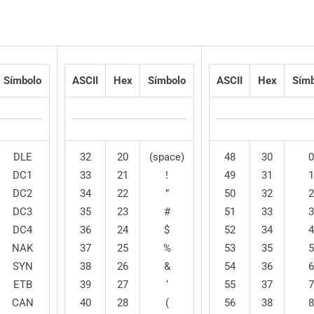
Símbolo
ASCII
Hex
Símbolo
ASCII
Hex
Símb
DLE
32
20
(space)
48
30
0
DC1
33
21
!
49
31
1
DC2
34
22
”
50
32
2
DC3
35
23
#
51
33
3
DC4
36
24
$
52
34
4
NAK
37
25
%
53
35
5
SYN
38
26
&
54
36
6
ETB
39
27
‘
55
37
7
CAN
40
28
(
56
38
8