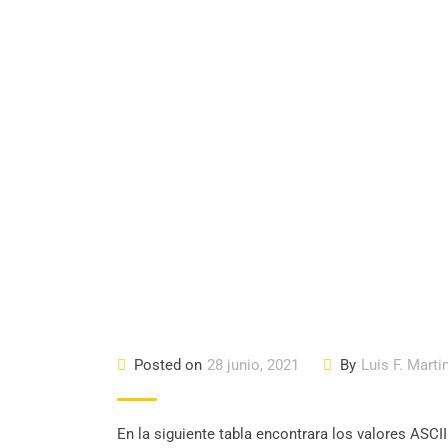
Posted on
28 junio, 2021
By
Luis F. Marti
En la siguiente tabla encontrara los valores ASC