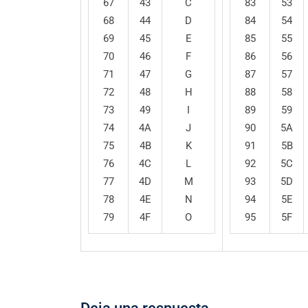
67
43
C
83
53
68
44
D
84
54
69
45
E
85
55
70
46
F
86
56
71
47
G
87
57
72
48
H
88
58
73
49
I
89
59
74
4A
J
90
5A
75
4B
K
91
5B
76
4C
L
92
5C
77
4D
M
93
5D
78
4E
N
94
5E
79
4F
O
95
5F