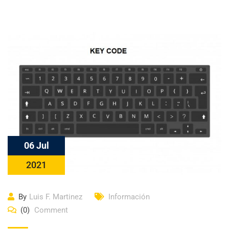
06 Jul
2021
By
Luis F. Martinez
Información
(0)
Comment