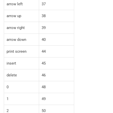
arrow left
37
arrow up
38
arrow right
39
arrow down
40
print screen
44
insert
45
delete
46
0
48
1
49
2
50