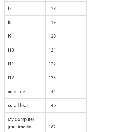
f7
118
f8
119
f9
120
f10
121
f11
122
f12
123
num lock
144
scroll lock
145
My Computer
(multimedia
182