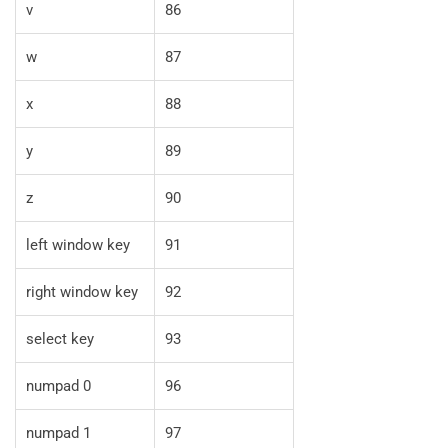
v
86
w
87
x
88
y
89
z
90
left window key
91
right window key
92
select key
93
numpad 0
96
numpad 1
97