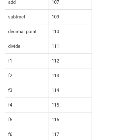
add
107
subtract
109
decimal point
110
divide
111
f1
112
f2
113
f3
114
f4
115
f5
116
f6
117