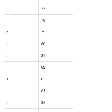
m
77
n
78
o
79
p
80
q
81
r
82
s
83
t
84
u
85