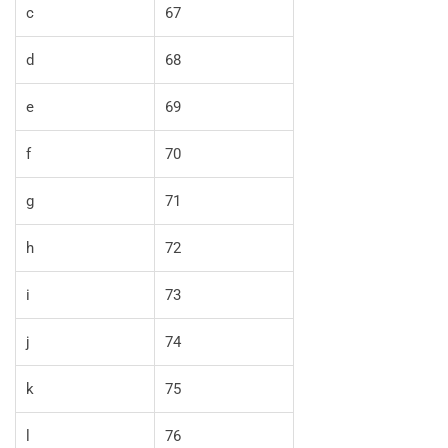
c
67
d
68
e
69
f
70
g
71
h
72
i
73
j
74
k
75
l
76