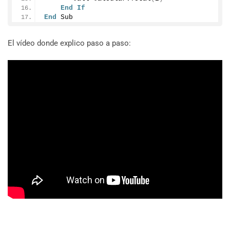
End
If
End
 Sub
El vídeo donde explico paso a paso: