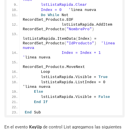
       lstListaRapida.Clear
       Index = 0   '
linea nueva
Do
While
 Not 
RecordSet_Producto.
EOF
                lstListaRapida.
AddItem
RecordSet_Producto
(
"NombrePro"
)
lstListaRapida.
ItemData
(
Index
)
 = 
RecordSet_Producto
(
"IdProducto"
)
'linea 
nueva
                Index = Index + 1   
'
linea nueva
RecordSet_Producto.
MoveNext
       Loop
       lstListaRapida.
Visible
 = 
True
       lstListaRapida.
ListIndex
 = 
0
'linea nueva
Else
       lstListaRapida.
Visible
 = 
False
End
If
End
 Sub
En el evento
KeyUp
de control List agregamos las siguientes