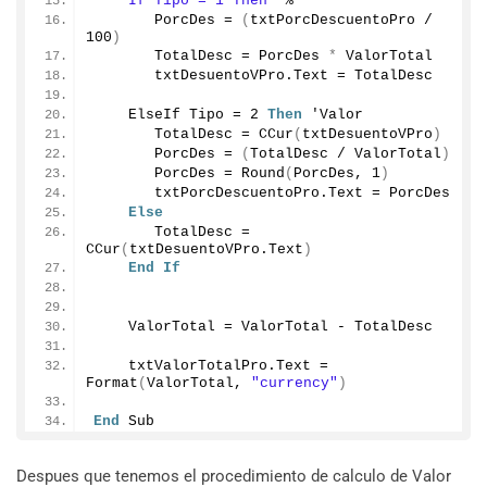
    If Tipo = 1 Then '
%
       PorcDes = 
(
txtPorcDescuentoPro / 
100
)
       TotalDesc = PorcDes 
*
 ValorTotal
       txtDesuentoVPro.
Text
 = TotalDesc
    ElseIf Tipo = 
2
Then
 'Valor
       TotalDesc = 
CCur
(
txtDesuentoVPro
)
       PorcDes = 
(
TotalDesc / ValorTotal
)
       PorcDes = 
Round
(
PorcDes, 
1
)
       txtPorcDescuentoPro.
Text
 = PorcDes
Else
       TotalDesc = 
CCur
(
txtDesuentoVPro.
Text
)
End
If
    ValorTotal = ValorTotal - TotalDesc
    txtValorTotalPro.
Text
 = 
Format
(
ValorTotal, 
"currency"
)
End
 Sub
Despues que tenemos el procedimiento de calculo de Valor