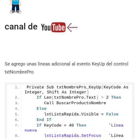
canal de
Se agrego unas lineas adicional al evento KeyUp del control
txtNombrePro
Private Sub 
txtNombrePro_KeyUp
(
KeyCode As 
Integer, Shift As Integer
)
If
Len
(
txtNombrePro.
Text
)
>
2
Then
       Call BuscarProductoNombre
Else
       lstListaRapida.
Visible
 = 
False
End
If
If
 KeyCode = 
40
Then
'Línea 
nueva
       lstListaRapida.SetFocus   '
Línea 