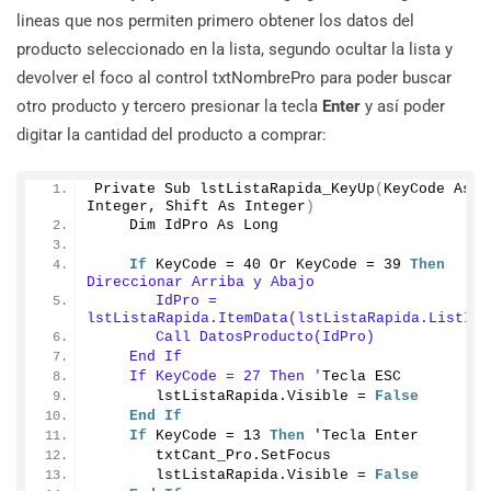
lineas que nos permiten primero obtener los datos del
producto seleccionado en la lista, segundo ocultar la lista y
devolver el foco al control txtNombrePro para poder buscar
otro producto y tercero presionar la tecla
Enter
y así poder
digitar la cantidad del producto a comprar:
Private Sub 
lstListaRapida_KeyUp
(
KeyCode As 
Integer, Shift As Integer
)
    Dim IdPro As Long
If
 KeyCode = 
40
 Or KeyCode = 
39
Then
'Te
Direccionar Arriba y Abajo
       IdPro = 
lstListaRapida.ItemData(lstListaRapida.ListInd
       Call DatosProducto(IdPro)
    End If
    If KeyCode = 27 Then '
Tecla ESC
       lstListaRapida.
Visible
 = 
False
End
If
If
 KeyCode = 
13
Then
 'Tecla Enter
       txtCant_Pro.
SetFocus
       lstListaRapida.
Visible
 = 
False