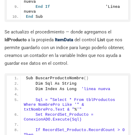
nueva
End
If
                       'Línea 
nueva
End
 Sub
Se actualizo el procedimiento — donde agregamos el
IdProducto
a la propieda
ItemData
del control
List
que nos
permite guardarlo con un indice para luego poderlo obtener,
creamos un contador en la variable Index que nos ayuda a
guardar ese datos en el control.
Sub 
BuscarProductoNombre
()
    Dim Sql As String
    Dim Index As Long  
'linea nueva
    Sql = "Select * From tblProductos 
Where NombrePro Like '
" & 
txtNombrePro.Text & "
%
'"
    Set RecordSet_Producto = 
ConexionADO.Execute(Sql)
    If RecordSet_Producto.RecordCount > 0 
Then