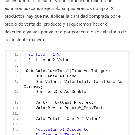
Necesitamos calcular el Valor Total del producto que
estamos buscando ejemplo si quisiéramos comprar 2
productos hay que multiplicar la cantidad comprada por el
precio de venta del producto y si queremos hacer el
descuento ya sea por valor o por porcentaje se calcularía de
la siguiente manera :
'Si Tipo = 1 %
'
Si tipo = 
2
 Valor
Sub 
CalcularVTotal
(
Tipo As Integer
)
    Dim CantP As Long
    Dim ValorP, ValorTotal, TotalDesc As 
Currency
    Dim PorcDes As Double
    CantP = txtCant_Pro.
Text
    ValorP = txtPrecioV_Pro.
Text
    ValorTotal = CantP 
*
 ValorP
'calcular el Descuento