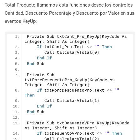
Total Producto llamamos esta funciones desde los controles
Cantidad, Descuento Porcentaje y Descuento por Valor en sus
eventos KeyUp:
Private Sub 
txtCant_Pro_KeyUp
(
KeyCode As 
Integer, Shift As Integer
)
If
 txtCant_Pro.
Text
<>
""
Then
       Call 
CalcularVTotal
(
0
)
End
If
End
 Sub
Private Sub 
txtPorcDescuentoPro_KeyUp
(
KeyCode As 
Integer, Shift As Integer
)
If
 txtPorcDescuentoPro.
Text
<>
""
Then
       Call 
CalcularVTotal
(
1
)
End
If
End
 Sub
Private Sub 
txtDesuentoVPro_KeyUp
(
KeyCode 
As Integer, Shift As Integer
)
If
 txtDesuentoVPro.
Text
<>
""
Then
       Call 
CalcularVTotal
(
2
)