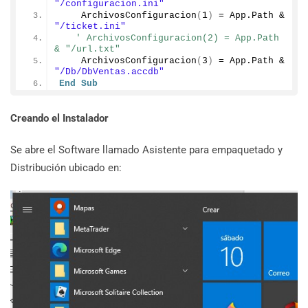
"/configuracion.ini"
ArchivosConfiguracion
(
1
)
 = App.
Path
 & 
"/ticket.ini"
' ArchivosConfiguracion(2) = App.Path 
& "/url.txt"
ArchivosConfiguracion
(
3
)
 = App.
Path
 & 
"/Db/DbVentas.accdb"
End
Sub
Creando el Instalador
Se abre el Software llamado Asistente para empaquetado y
Distribución ubicado en: