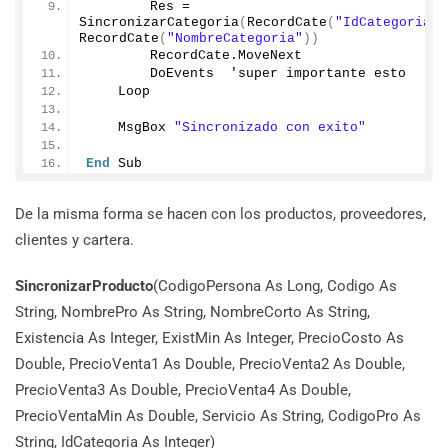
        Res = 
SincronizarCategoria
(
RecordCate
(
"IdCategoria"
)
RecordCate
(
"NombreCategoria"
))
        RecordCate.
MoveNext
        DoEvents  'super importante esto
    Loop
    MsgBox 
"Sincronizado con exito"
End
 Sub
De la misma forma se hacen con los productos, proveedores,
clientes y cartera.
SincronizarProducto
(CodigoPersona As Long, Codigo As
String, NombrePro As String, NombreCorto As String,
Existencia As Integer, ExistMin As Integer, PrecioCosto As
Double, PrecioVenta1 As Double, PrecioVenta2 As Double,
PrecioVenta3 As Double, PrecioVenta4 As Double,
PrecioVentaMin As Double, Servicio As String, CodigoPro As
String, IdCategoria As Integer)