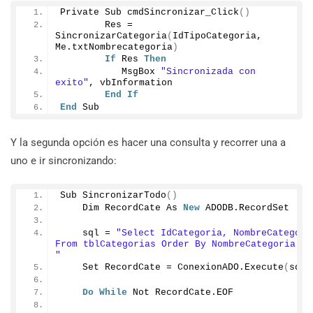
Private Sub 
cmdSincronizar_Click
()
        Res = 
SincronizarCategoria
(
IdTipoCategoria, 
Me.
txtNombrecategoria
)
If
 Res 
Then
           MsgBox 
"Sincronizada con 
exito"
, vbInformation
End
If
End
 Sub
Y la segunda opción es hacer una consulta y recorrer una a
uno e ir sincronizando:
Sub 
SincronizarTodo
()
    Dim RecordCate As 
New
 ADODB.
RecordSet
    sql = 
"Select IdCategoria, NombreCategoria
From tblCategorias Order By NombreCategoria ASC
"
    Set RecordCate = ConexionADO.
Execute
(
sql
)
Do
While
 Not RecordCate.
EOF