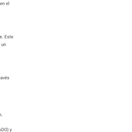
en el
e. Este
 un
ravés
s,
ADO) y