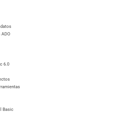
 datos
n ADO
c 6.0
ectos
rramientas
l Basic